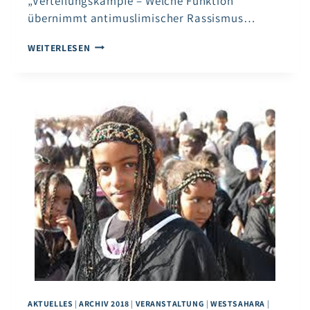
„Verteilungskämpfe – Welche Funktion
übernimmt antimuslimischer Rassismus…
VERTEILUNGSKÄMPFE
WEITERLESEN
–
FACHTAGUNG
DES
KOMPETENZNETZWERKS
IMF
AKTUELLES
|
ARCHIV 2018
|
VERANSTALTUNG
|
WESTSAHARA
|