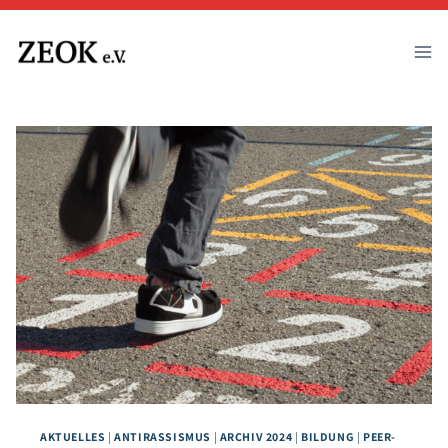
Zum
Inhalt
springen
AKTUELLES
|
ANTIRASSISMUS
|
ARCHIV 2024
|
BILDUNG
|
PEER-