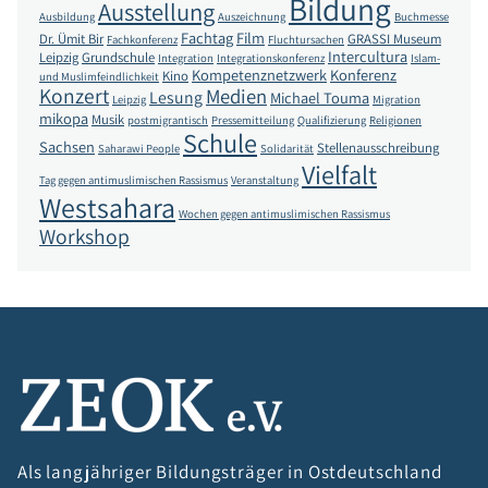
Bildung
Ausstellung
Ausbildung
Auszeichnung
Buchmesse
Fachtag
Film
Dr. Ümit Bir
GRASSI Museum
Fachkonferenz
Fluchtursachen
Intercultura
Leipzig
Grundschule
Integration
Integrationskonferenz
Islam-
Kompetenznetzwerk
Konferenz
Kino
und Muslimfeindlichkeit
Konzert
Medien
Lesung
Michael Touma
Leipzig
Migration
mikopa
Musik
postmigrantisch
Pressemitteilung
Qualifizierung
Religionen
Schule
Sachsen
Stellenausschreibung
Saharawi People
Solidarität
Vielfalt
Tag gegen antimuslimischen Rassismus
Veranstaltung
Westsahara
Wochen gegen antimuslimischen Rassismus
Workshop
Als langjähriger Bildungsträger in Ostdeutschland