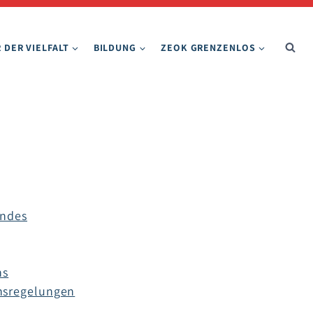
 DER VIELFALT
BILDUNG
ZEOK GRENZENLOS
andes
ns
nsregelungen