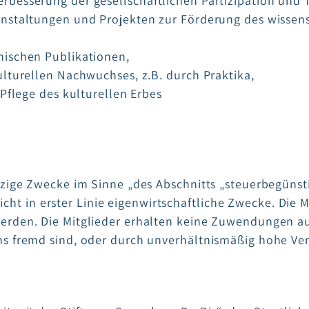
besserung der gesellschaftlichen Partizipation und T
nstaltungen und Projekten zur Förderung des wissens
nischen Publikationen,
lturellen Nachwuchses, z.B. durch Praktika,
Pflege des kulturellen Erbes
tzige Zwecke im Sinne „des Abschnitts „steuerbegün
nicht in erster Linie eigenwirtschaftliche Zwecke. Die M
rden. Die Mitglieder erhalten keine Zuwendungen aus 
ns fremd sind, oder durch unverhältnismäßig hohe Ve