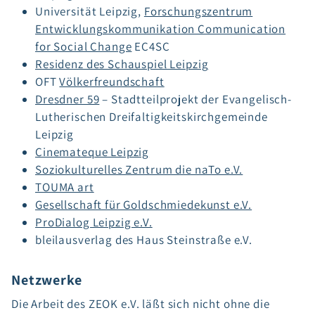
Universität Leipzig,
Forschungszentrum
Entwicklungskommunikation Communication
for Social Change
EC4SC
Residenz des Schauspiel Leipzig
OFT
Völkerfreundschaft
Dresdner 59
– Stadtteilprojekt der Evangelisch-
Lutherischen Dreifaltigkeitskirchgemeinde
Leipzig
Cinemateque Leipzig
Soziokulturelles Zentrum die naTo e.V.
TOUMA art
Gesellschaft für Goldschmiedekunst e.V.
ProDialog Leipzig e.V.
bleilausverlag des Haus Steinstraße e.V.
Netzwerke
Die Arbeit des ZEOK e.V. läßt sich nicht ohne die