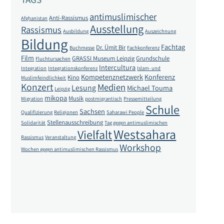
antimuslimischer
Anti-Rassismus
Afghanistan
Ausstellung
Rassismus
Ausbildung
Auszeichnung
Bildung
Fachtag
Dr. Ümit Bir
Buchmesse
Fachkonferenz
Film
GRASSI Museum Leipzig
Grundschule
Fluchtursachen
Intercultura
Integration
Integrationskonferenz
Islam- und
Kompetenznetzwerk
Konferenz
Kino
Muslimfeindlichkeit
Konzert
Medien
Lesung
Michael Touma
Leipzig
mikopa
Musik
Migration
postmigrantisch
Pressemitteilung
Schule
Sachsen
Qualifizierung
Religionen
Saharawi People
Stellenausschreibung
Solidarität
Tag gegen antimuslimischen
Westsahara
Vielfalt
Rassismus
Veranstaltung
Workshop
Wochen gegen antimuslimischen Rassismus