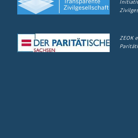
Initiat
Zivilge
ZEOK e.
Paritä