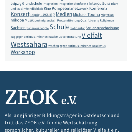
Intercultura
Leipzig
Grundschule
Integration
Integrationskonferenz
Islam-
Kompetenznetzwerk
Konferenz
Kino
und Muslimfeindlichkeit
Konzert
Medien
Lesung
Michael Touma
Leipzig
Migration
mikopa
Musik
postmigrantisch
Pressemitteilung
Qualifizierung
Religionen
Schule
Sachsen
Stellenausschreibung
Saharawi People
Solidarität
Vielfalt
Tag gegen antimuslimischen Rassismus
Veranstaltung
Westsahara
Wochen gegen antimuslimischen Rassismus
Workshop
Als langjähriger Bildungsträger in Ostdeutschland
tritt das ZEOK e.V. für die Wertschätzung
sprachlicher, kultureller und religiöser Vielfalt ein.