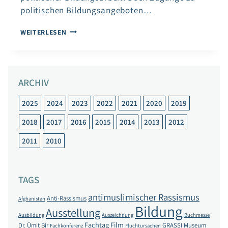
politischen Bildungsangeboten…
POLITISCHE
WEITERLESEN
BILDUNG
AN
DER
SCHNITTSTELLE
ARCHIV
VON
RASSISMUS
UND
2025
2024
2023
2022
2021
2020
2019
BEHINDERUNG
2018
2017
2016
2015
2014
2013
2012
2011
2010
TAGS
antimuslimischer Rassismus
Anti-Rassismus
Afghanistan
Bildung
Ausstellung
Ausbildung
Auszeichnung
Buchmesse
Fachtag
Film
Dr. Ümit Bir
GRASSI Museum
Fachkonferenz
Fluchtursachen