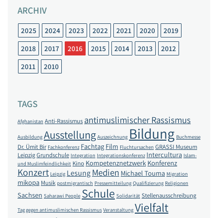
ARCHIV
2025
2024
2023
2022
2021
2020
2019
2018
2017
2016
2015
2014
2013
2012
2011
2010
TAGS
antimuslimischer Rassismus
Anti-Rassismus
Afghanistan
Bildung
Ausstellung
Ausbildung
Auszeichnung
Buchmesse
Fachtag
Film
Dr. Ümit Bir
GRASSI Museum
Fachkonferenz
Fluchtursachen
Intercultura
Leipzig
Grundschule
Integration
Integrationskonferenz
Islam-
Kompetenznetzwerk
Konferenz
Kino
und Muslimfeindlichkeit
Konzert
Medien
Lesung
Michael Touma
Leipzig
Migration
mikopa
Musik
postmigrantisch
Pressemitteilung
Qualifizierung
Religionen
Schule
Sachsen
Stellenausschreibung
Saharawi People
Solidarität
Vielfalt
Tag gegen antimuslimischen Rassismus
Veranstaltung