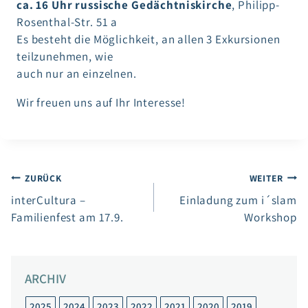
ca. 16 Uhr russische Gedächtniskirche
, Philipp-
Rosenthal-Str. 51 a
Es besteht die Möglichkeit, an allen 3 Exkursionen
teilzunehmen, wie
auch nur an einzelnen.
Wir freuen uns auf Ihr Interesse!
Beitragsnavigation
ZURÜCK
WEITER
interCultura –
Einladung zum i´slam
Familienfest am 17.9.
Workshop
ARCHIV
2025
2024
2023
2022
2021
2020
2019