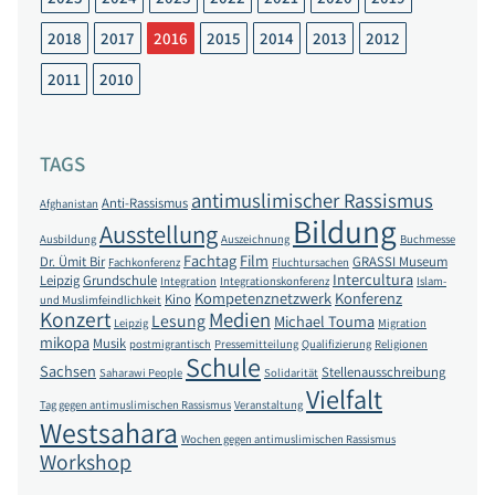
2018
2017
2016
2015
2014
2013
2012
2011
2010
TAGS
antimuslimischer Rassismus
Anti-Rassismus
Afghanistan
Bildung
Ausstellung
Ausbildung
Auszeichnung
Buchmesse
Fachtag
Film
Dr. Ümit Bir
GRASSI Museum
Fachkonferenz
Fluchtursachen
Intercultura
Leipzig
Grundschule
Integration
Integrationskonferenz
Islam-
Kompetenznetzwerk
Konferenz
Kino
und Muslimfeindlichkeit
Konzert
Medien
Lesung
Michael Touma
Leipzig
Migration
mikopa
Musik
postmigrantisch
Pressemitteilung
Qualifizierung
Religionen
Schule
Sachsen
Stellenausschreibung
Saharawi People
Solidarität
Vielfalt
Tag gegen antimuslimischen Rassismus
Veranstaltung
Westsahara
Wochen gegen antimuslimischen Rassismus
Workshop