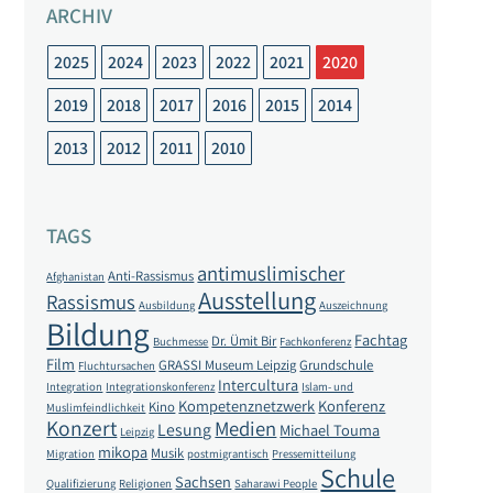
ARCHIV
2025
2024
2023
2022
2021
2020
2019
2018
2017
2016
2015
2014
2013
2012
2011
2010
TAGS
antimuslimischer
Anti-Rassismus
Afghanistan
Ausstellung
Rassismus
Ausbildung
Auszeichnung
Bildung
Fachtag
Dr. Ümit Bir
Buchmesse
Fachkonferenz
Film
GRASSI Museum Leipzig
Grundschule
Fluchtursachen
Intercultura
Integration
Integrationskonferenz
Islam- und
Kompetenznetzwerk
Konferenz
Kino
Muslimfeindlichkeit
Konzert
Medien
Lesung
Michael Touma
Leipzig
mikopa
Musik
Migration
postmigrantisch
Pressemitteilung
Schule
Sachsen
Qualifizierung
Religionen
Saharawi People