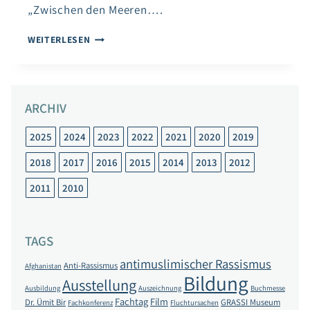
„Zwischen den Meeren….
LESUNG
WEITERLESEN
ANLÄSSLICH
DER
LEIPZIGER
BUCHMESSE
ARCHIV
2018
2025
2024
2023
2022
2021
2020
2019
2018
2017
2016
2015
2014
2013
2012
2011
2010
TAGS
antimuslimischer Rassismus
Anti-Rassismus
Afghanistan
Bildung
Ausstellung
Ausbildung
Auszeichnung
Buchmesse
Fachtag
Film
Dr. Ümit Bir
GRASSI Museum
Fachkonferenz
Fluchtursachen