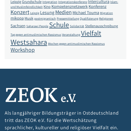
Intercultura
Leipzig
Grundschule
Integration
Integrationskonferenz
Islam-
Kompetenznetzwerk
Konferenz
Kino
und Muslimfeindlichkeit
Konzert
Medien
Lesung
Michael Touma
Leipzig
Migration
mikopa
Musik
postmigrantisch
Pressemitteilung
Qualifizierung
Religionen
Schule
Sachsen
Stellenausschreibung
Saharawi People
Solidarität
Vielfalt
Tag gegen antimuslimischen Rassismus
Veranstaltung
Westsahara
Wochen gegen antimuslimischen Rassismus
Workshop
Als langjähriger Bildungsträger in Ostdeutschland
tritt das ZEOK e.V. für die Wertschätzung
sprachlicher, kultureller und religiöser Vielfalt ein.