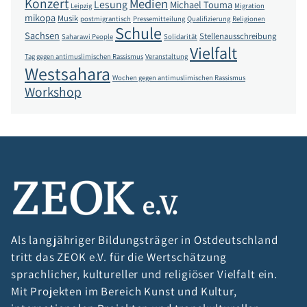
Konzert
Medien
Lesung
Michael Touma
Leipzig
Migration
mikopa
Musik
postmigrantisch
Pressemitteilung
Qualifizierung
Religionen
Schule
Sachsen
Stellenausschreibung
Saharawi People
Solidarität
Vielfalt
Tag gegen antimuslimischen Rassismus
Veranstaltung
Westsahara
Wochen gegen antimuslimischen Rassismus
Workshop
Als langjähriger Bildungsträger in Ostdeutschland
tritt das ZEOK e.V. für die Wertschätzung
sprachlicher, kultureller und religiöser Vielfalt ein.
Mit Projekten im Bereich Kunst und Kultur,