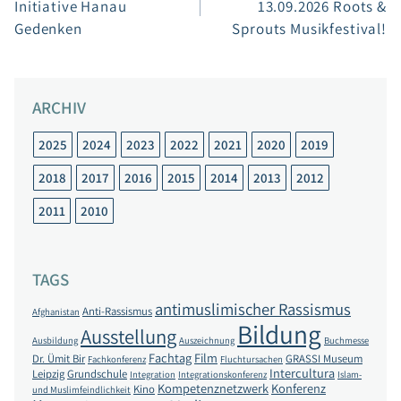
Initiative Hanau
13.09.2026 Roots &
Gedenken
Sprouts Musikfestival!
ARCHIV
2025
2024
2023
2022
2021
2020
2019
2018
2017
2016
2015
2014
2013
2012
2011
2010
TAGS
antimuslimischer Rassismus
Anti-Rassismus
Afghanistan
Bildung
Ausstellung
Ausbildung
Auszeichnung
Buchmesse
Fachtag
Film
Dr. Ümit Bir
GRASSI Museum
Fachkonferenz
Fluchtursachen
Intercultura
Leipzig
Grundschule
Integration
Integrationskonferenz
Islam-
Kompetenznetzwerk
Konferenz
Kino
und Muslimfeindlichkeit