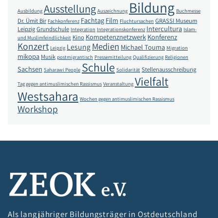
Bildung
Ausstellung
Ausbildung
Auszeichnung
Buchmesse
Fachtag
Film
Dr. Ümit Bir
GRASSI Museum
Fachkonferenz
Fluchtursachen
Intercultura
Leipzig
Grundschule
Integration
Integrationskonferenz
Islam-
Kompetenznetzwerk
Konferenz
Kino
und Muslimfeindlichkeit
Konzert
Medien
Lesung
Michael Touma
Leipzig
Migration
mikopa
Musik
postmigrantisch
Pressemitteilung
Qualifizierung
Religionen
Schule
Sachsen
Stellenausschreibung
Saharawi People
Solidarität
Vielfalt
Tag gegen antimuslimischen Rassismus
Veranstaltung
Westsahara
Wochen gegen antimuslimischen Rassismus
Workshop
Als langjähriger Bildungsträger in Ostdeutschland