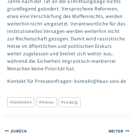
Jahre nach der Tat an der Ermittlungslage nichts
grundlegend geändert. Versprochene Reformen,
etwa eine Verschärfung des Waffenrechts, werden
weiterhin nicht umgesetzt. Verantwortliche für das
institutionelles Versagen werden weiterhin nicht
zur Rechenschaft gezogen. Damit wird rassistische
Hetze im öffentlichen und politischen Diskurs
weiter zugelassen und breitet sich weiter aus,
während die Sicherheit migrantisch markierter
Menschen keine Priorität hat.
Kontakt für Presseanfragen: kontakt@haus-sovi.de
Schlagworte:
#
Gedenken
#
Hanau
#
Leipzig
Beitragsnavigation
ZURÜCK
WEITER