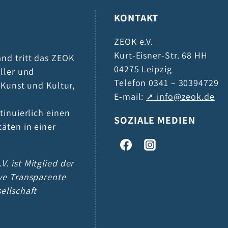
KONTAKT
ZEOK e.V.
Kurt-Eisner-Str. 68 HH
and tritt das ZEOK
04275 Leipzig
eller und
Telefon 0341 – 30394729
h Kunst und Kultur,
E-mail:
info@zeok.de
tinuierlich einen
SOZIALE MEDIEN
täten in einer
V. ist Mitglied der
ive Transparente
sellschaft