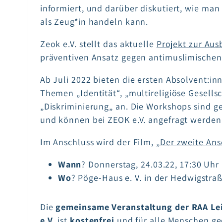
informiert, und darüber diskutiert, wie man
als Zeug*in handeln kann.
Zeok e.V. stellt das aktuelle
Projekt zur Aus
präventiven Ansatz gegen antimuslimischen
Ab Juli 2022 bieten die ersten Absolvent:
Themen „Identität“, „multireligiöse Gesells
„Diskriminierung„ an. Die Workshops sind ge
und können bei ZEOK e.V. angefragt werden
Im Anschluss wird der Film,
„Der zweite Ans
Wann
? Donnerstag, 24.03.22, 17:30 Uhr
Wo
? Pöge-Haus e. V. in der Hedwigstraß
Die
gemeinsame Veranstaltung der RAA Leip
e.V.
ist
kostenfrei
und für alle Menschen ged