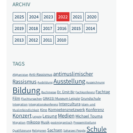
ARCHIV
2025
2024
2023
2022
2021
2020
2019
2018
2017
2016
2015
2014
2013
2012
2011
2010
TAGS
antimuslimischer
Anti-Rassismus
Afghanistan
Ausstellung
Rassismus
Ausbildung
Auszeichnung
Bildung
Fachtag
Dr. Ümit Bir
Buchmesse
Fachkonferenz
Film
GRASSI Museum Leipzig
Grundschule
Fluchtursachen
Intercultura
Integration
Integrationskonferenz
Islam- und
Kompetenznetzwerk
Konferenz
Kino
Muslimfeindlichkeit
Konzert
Medien
Lesung
Michael Touma
Leipzig
mikopa
Musik
Migration
postmigrantisch
Pressemitteilung
Schule
Sachsen
Qualifizierung
Religionen
Saharawi People