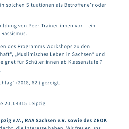
 in solchen Situationen als Betroffene*r oder
bildung von Peer-Trainer:innen
vor – ein
 Rassismus.
innen des Programms Workshops zu den
chaft“, „Muslimisches Leben in Sachsen“ und
eignet für Schüler:innen ab Klassenstufe 7
.
chlag“
(2018, 62′) gezeigt.
e 20, 04315 Leipzig
zig e.V., RAA Sachsen e.V. sowie des ZEOK
acht, die Interesse haben. Wir freuen uns