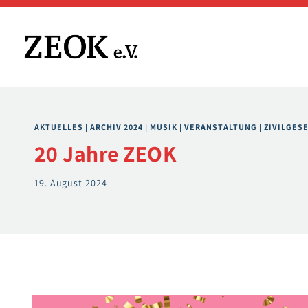
Zum
Inhalt
springen
AKTUELLES
 | 
ARCHIV 2024
 | 
MUSIK
 | 
VERANSTALTUNG
 | 
ZIVILGES
20 Jahre ZEOK
19. August 2024