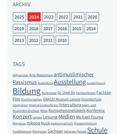
ARCHIV
2025
2024
2023
2022
2021
2020
2019
2018
2017
2016
2015
2014
2013
2012
2011
2010
TAGS
antimuslimischer
Anti-Rassismus
Afghanistan
Ausstellung
Rassismus
Ausbildung
Auszeichnung
Bildung
Fachtag
Dr. Ümit Bir
Buchmesse
Fachkonferenz
Film
GRASSI Museum Leipzig
Grundschule
Fluchtursachen
Intercultura
Integration
Integrationskonferenz
Islam- und
Kompetenznetzwerk
Konferenz
Kino
Muslimfeindlichkeit
Konzert
Medien
Lesung
Michael Touma
Leipzig
mikopa
Musik
Migration
postmigrantisch
Pressemitteilung
Schule
Sachsen
Qualifizierung
Religionen
Saharawi People