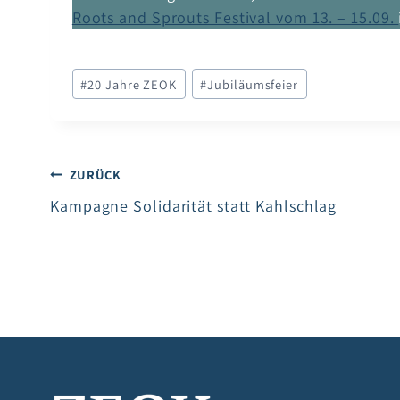
Roots and Sprouts Festival vom 13. – 15.09.
Schlagworte:
#
20 Jahre ZEOK
#
Jubiläumsfeier
Beitragsnavigation
ZURÜCK
Kampagne Solidarität statt Kahlschlag