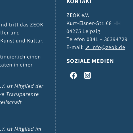
KONTAKT
ZEOK e.V.
Kurt-Eisner-Str. 68 HH
and tritt das ZEOK
04275 Leipzig
eller und
Telefon 0341 – 30394729
h Kunst und Kultur,
E-mail:
info@zeok.de
tinuierlich einen
SOZIALE MEDIEN
täten in einer
V. ist Mitglied der
ive Transparente
sellschaft
V. ist Mitglied im