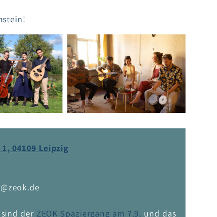
nstein!
1, 04109 Leipzig
i@zeok.de
n
sind der
ZEOK Spaziergang am 7.9.
und das