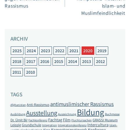
Rassismus
Islam- und
Muslimfeindlichkeit
ARCHIV
2025
2024
2023
2022
2021
2020
2019
2018
2017
2016
2015
2014
2013
2012
2011
2010
TAGS
antimuslimischer Rassismus
Anti-Rassismus
Afghanistan
Bildung
Ausstellung
Ausbildung
Auszeichnung
Buchmesse
Fachtag
Film
Dr. Ümit Bir
GRASSI Museum
Fachkonferenz
Fluchtursachen
Intercultura
Leipzig
Grundschule
Integration
Integrationskonferenz
Islam-
Kompetenznetzwerk
Konferenz
Kino