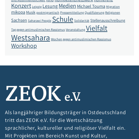
und Muslimfeindlichkeit
Konzert
Medien
Lesung
Michael Touma
Leipzig
Migration
mikopa
Musik
postmigrantisch
Pressemitteilung
Qualifizierung
Religionen
Schule
Sachsen
Stellenausschreibung
Saharawi People
Solidarität
Vielfalt
Tag gegen antimuslimischen Rassismus
Veranstaltung
Westsahara
Wochen gegen antimuslimischen Rassismus
Workshop
Als langjähriger Bildungsträger in Ostdeutschland
tritt das ZEOK e.V. für die Wertschätzung
sprachlicher, kultureller und religiöser Vielfalt ein.
Mit Projekten im Bereich Kunst und Kultur,