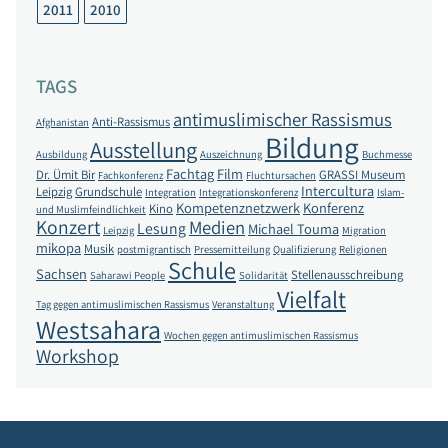
2011
2010
TAGS
antimuslimischer Rassismus
Anti-Rassismus
Afghanistan
Bildung
Ausstellung
Ausbildung
Auszeichnung
Buchmesse
Fachtag
Film
Dr. Ümit Bir
GRASSI Museum
Fachkonferenz
Fluchtursachen
Intercultura
Leipzig
Grundschule
Integration
Integrationskonferenz
Islam-
Kompetenznetzwerk
Konferenz
Kino
und Muslimfeindlichkeit
Konzert
Medien
Lesung
Michael Touma
Leipzig
Migration
mikopa
Musik
postmigrantisch
Pressemitteilung
Qualifizierung
Religionen
Schule
Sachsen
Stellenausschreibung
Saharawi People
Solidarität
Vielfalt
Tag gegen antimuslimischen Rassismus
Veranstaltung
Westsahara
Wochen gegen antimuslimischen Rassismus
Workshop