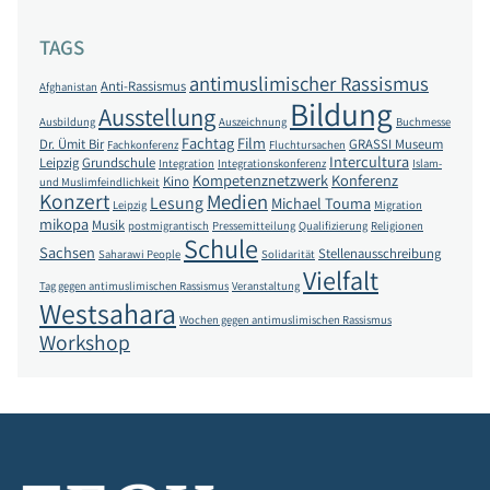
TAGS
antimuslimischer Rassismus
Anti-Rassismus
Afghanistan
Bildung
Ausstellung
Ausbildung
Auszeichnung
Buchmesse
Fachtag
Film
Dr. Ümit Bir
GRASSI Museum
Fachkonferenz
Fluchtursachen
Intercultura
Leipzig
Grundschule
Integration
Integrationskonferenz
Islam-
Kompetenznetzwerk
Konferenz
Kino
und Muslimfeindlichkeit
Konzert
Medien
Lesung
Michael Touma
Leipzig
Migration
mikopa
Musik
postmigrantisch
Pressemitteilung
Qualifizierung
Religionen
Schule
Sachsen
Stellenausschreibung
Saharawi People
Solidarität
Vielfalt
Tag gegen antimuslimischen Rassismus
Veranstaltung
Westsahara
Wochen gegen antimuslimischen Rassismus
Workshop